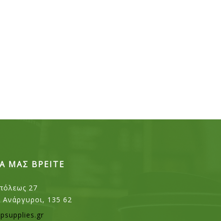
Α ΜΑΣ ΒΡΕΙΤΕ
πόλεως 27
ι Ανάργυροι, 135 62
psupplies.gr