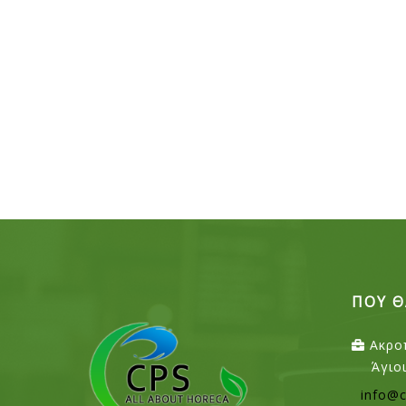
ΠΟΥ Θ
Ακρο
Άγιο
info@c