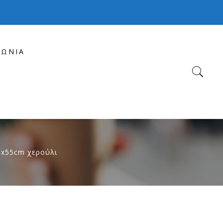
ΝΩΝΊΑ
0x55cm χερούλι