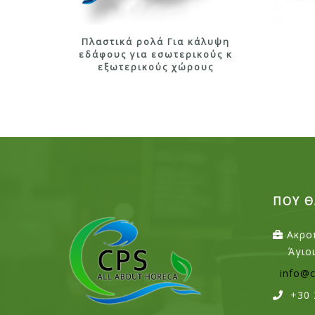
Πλαστικά ρολά Για κάλυψη
εδάφους για εσωτερικούς κ
ων
εξωτερικούς χώρους
ΠΟΥ Θ
Ακρο
Άγιο
info@c
+30 