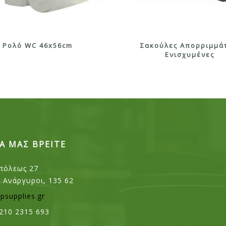
Ρολό WC 46x56cm
Σακούλες Απορριμμά
Ενισχυμένες
Α ΜΑΣ ΒΡΕΙΤΕ
πόλεως 27
ι Ανάργυροι, 135 62
psupplies.gr
210 2315 693